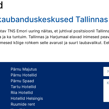
d
kaubanduskeskused Tallinnas
av TNS Emori uuring näitas, et juhtival positsioonil Tallin
 ja ka tuntuim. Tallinnas ja Harjumaal elavad inimesed p
mesed kõige rohkem selle avarust ja suurt laubavalikut. Ee
Pärnu Majutus
Pärnu Hotellid
Pärnu Spaad
Tartu Hotellid
Riia Hotellid
Hotellid Helsingis
Ruumide rent