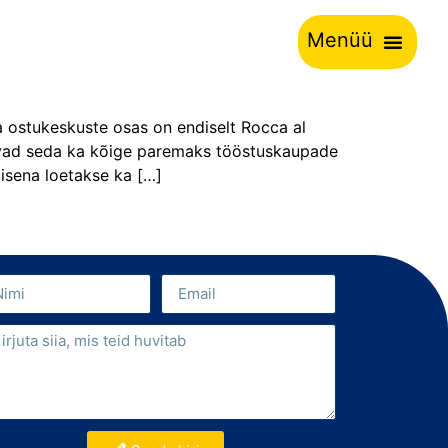
Menüü
na ostukeskuste osas on endiselt Rocca al
eavad seda ka kõige paremaks tööstuskaupade
lisena loetakse ka […]