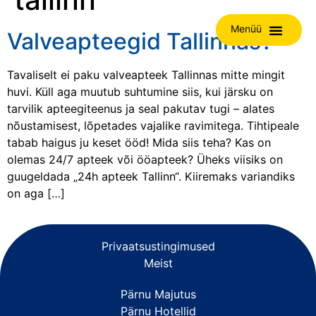
Menüü
Valveapteegid Tallinnas?
Tavaliselt ei paku valveapteek Tallinnas mitte mingit
huvi. Küll aga muutub suhtumine siis, kui järsku on
tarvilik apteegiteenus ja seal pakutav tugi – alates
nõustamisest, lõpetades vajalike ravimitega. Tihtipeale
tabab haigus ju keset ööd! Mida siis teha? Kas on
olemas 24/7 apteek või ööapteek? Üheks viisiks on
guugeldada „24h apteek Tallinn“. Kiiremaks variandiks
on aga […]
Privaatsustingimused
Meist
Pärnu Majutus
Pärnu Hotellid