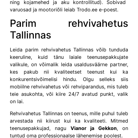
ning kojamehed ja aku kontrollitud). Sobivad
varuosad ja mootoriõli leiab Trodo.ee e-poest.
Parim rehvivahetus
Tallinnas
Leida parim rehvivahetus Tallinnas võib tunduda
keeruline, kuid tänu laiale teenusepakkujate
valikule, on võimalik leida usaldusväärne partner,
kes pakub nii kvaliteetset teenust kui ka
konkurentsivõimelisi hindu. Olgu selleks siis
mobiilne rehvivahetus või rehviparandus, mis tuleb
teie asukohta, või kiire 24/7 avatud punkt, valik
on lai.
Rehvivahetus Tallinnas on teenus, mille puhul tuleb
arvestada nii kiirust kui ka kvaliteeti. Mitmed
teenusepakkujad, nagu
Vianor ja Gekkon
, on
tuntud oma professionaalse lähenemise poolest.