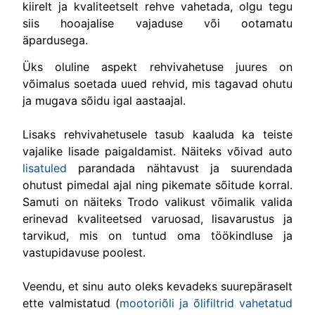
kiirelt ja kvaliteetselt rehve vahetada, olgu tegu
siis hooajalise vajaduse või ootamatu
äpardusega.
Üks oluline aspekt rehvivahetuse juures on
võimalus soetada uued rehvid, mis tagavad ohutu
ja mugava sõidu igal aastaajal.
Lisaks rehvivahetusele tasub kaaluda ka teiste
vajalike lisade paigaldamist. Näiteks võivad auto
lisatuled
parandada nähtavust ja suurendada
ohutust pimedal ajal ning pikemate sõitude korral.
Samuti on näiteks
Trodo
valikust võimalik valida
erinevad kvaliteetsed varuosad, lisavarustus ja
tarvikud, mis on tuntud oma töökindluse ja
vastupidavuse poolest.
Veendu, et sinu auto oleks kevadeks suurepäraselt
ette valmistatud (
mootoriõli ja õlifiltrid vahetatud