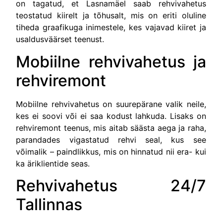
on tagatud, et Lasnamäel saab rehvivahetus
teostatud kiirelt ja tõhusalt, mis on eriti oluline
tiheda graafikuga inimestele, kes vajavad kiiret ja
usaldusväärset teenust.
Mobiilne rehvivahetus ja
rehviremont
Mobiilne rehvivahetus on suurepärane valik neile,
kes ei soovi või ei saa kodust lahkuda. Lisaks on
rehviremont teenus, mis aitab säästa aega ja raha,
parandades vigastatud rehvi seal, kus see
võimalik – paindlikkus, mis on hinnatud nii era- kui
ka äriklientide seas.
Rehvivahetus 24/7
Tallinnas