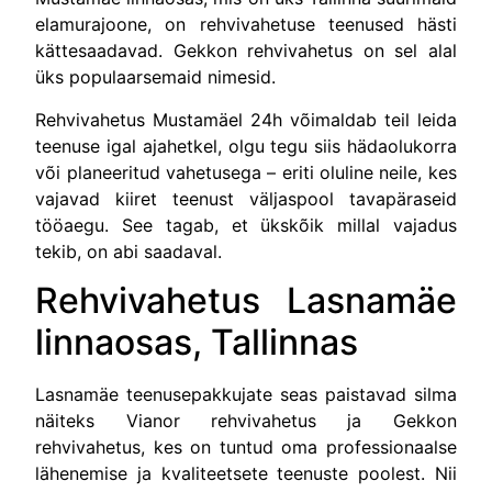
elamurajoone, on rehvivahetuse teenused hästi
kättesaadavad. Gekkon rehvivahetus on sel alal
üks populaarsemaid nimesid.
Rehvivahetus Mustamäel 24h võimaldab teil leida
teenuse igal ajahetkel, olgu tegu siis hädaolukorra
või planeeritud vahetusega – eriti oluline neile, kes
vajavad kiiret teenust väljaspool tavapäraseid
tööaegu. See tagab, et ükskõik millal vajadus
tekib, on abi saadaval.
Rehvivahetus Lasnamäe
linnaosas, Tallinnas
Lasnamäe teenusepakkujate seas paistavad silma
näiteks Vianor rehvivahetus ja Gekkon
rehvivahetus, kes on tuntud oma professionaalse
lähenemise ja kvaliteetsete teenuste poolest. Nii