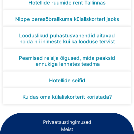
Hotellide ruumide rent Tallinnas
Nippe peresõbralikuma külaliskorteri jaoks
Looduslikud puhastusvahendid aitavad
hoida nii inimeste kui ka looduse tervist
Peamised reisija õigused, mida peaksid
lennukiga lennates teadma
Hotellide seifid
Kuidas oma külaliskorterit koristada?
Privaatsustingimused
Meist