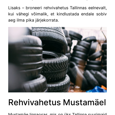
Lisaks – broneeri rehvivahetus Tallinnas eelnevalt,
kui vähegi võimalik, et kindlustada endale sobiv
aeg ilma pika järjekorrata.
Rehvivahetus Mustamäel
Mustamäe linnaosas, mis on üks Tallinna suurimaid