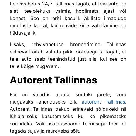
Rehvivahetus 24/7 Tallinnas tagab, et teie auto on
alati teelolekuks valmis, hoolimata ajast või
kohast. See on eriti kasulik äkiliste ilmaolude
muutuste korral, kui rehvide kiire vahetamine on
hädavajalik.
Lisaks, rehvivahetuse broneerimine Tallinnas
eelnevalt aitab vältida pikki ooteaegu ja tagab, et
teie auto saab teenindatud just siis, kui see on
teile kõige mugavam.
Autorent Tallinnas
Kui on vajadus ajutise sõiduki järele, võib
mugavaks lahenduseks olla
autorent Tallinnas
.
Autorent Tallinnas pakub erinevaid sõidukeid nii
lühiajaliseks kasutamiseks kui ka pikemateks
sõitudeks. Vali usaldusväärne teenusepartner, et
tagada sujuv ja murevaba sõit.