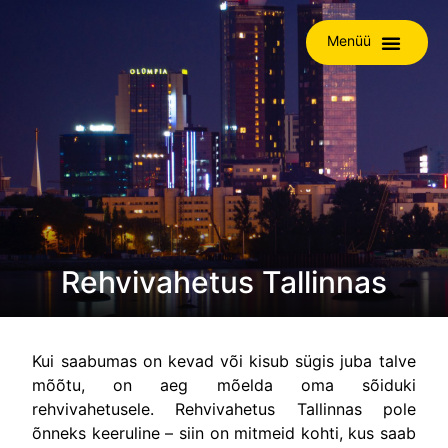
Menüü
Rehvivahetus Tallinnas
Kui saabumas on kevad või kisub sügis juba talve
mõõtu, on aeg mõelda oma sõiduki
rehvivahetusele. Rehvivahetus Tallinnas pole
õnneks keeruline – siin on mitmeid kohti, kus saab